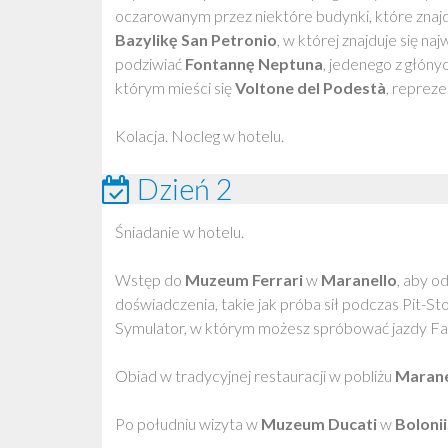
oczarowanym przez niektóre budynki, które znajd
Bazylikę San Petronio
, w której znajduje się n
podziwiać
Fontannę Neptuna
, jedenego z głóny
którym mieści się
Voltone del Podestà
, repreze
Kolacja. Nocleg w hotelu.
Dzień 2
Śniadanie w hotelu.
Wstęp do
Muzeum Ferrari
w
Maranello
, aby o
doświadczenia, takie jak próba sił podczas Pit-St
Symulator, w którym możesz spróbować jazdy Fa
Obiad w tradycyjnej restauracji w pobliżu
Marane
Po południu wizyta w
Muzeum Ducati
w
Bolonii