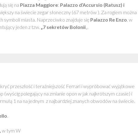
ują się na
Piazza Maggiore
:
Palazzo d’Accursio (Ratusz) i
ajwiększy na świecie zegar słoneczny (67 metrów ). Za rogiem można
ch symboli miasta. Naprzeciwko znajduje się
Palazzo Re Enzo
, w
ntujący jeden z tzw.
„7 sekretów Bolonii
„.
dkryć przeszłość i teraźniejszość Ferrari i wypróbować wyjątkowe
op (wyścig polegający na zmianie opon w jak najkrótszym czasie) i
rmułą 1 na na jednym
z najbardziej znanych obwodów na świecie.
llo
.
,
w tym W