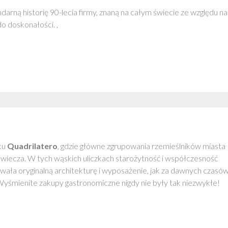
arną historię 90-lecia firmy, znaną na całym świecie ze względu na
do doskonałości. ,
ku
Quadrilatero
, gdzie główne zgrupowania rzemieślników miasta
owiecza. W tych wąskich uliczkach starożytność i współczesność
owała oryginalną architekturę i wyposażenie, jak za dawnych czasó
śmienite zakupy gastronomiczne nigdy nie były tak niezwykłe!