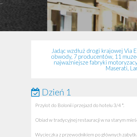
Jadąc wzdłuż drogi krajowej Via Em
obwody, 7 producentów, 11 muzeó
najważniejsze fabryki motoryzacy
Maserati, La
Dzień 1
Przylot do Bolonii i przejazd do hotelu 3/4 *.
Obiad w tradycyjnej restauracji w na starym mie
Wycieczka z przewodnikiem po głównych zabytkac