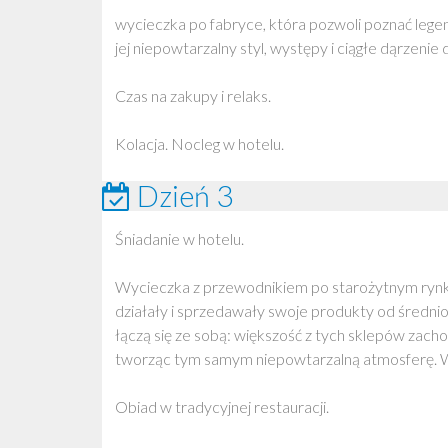
wycieczka po fabryce, która pozwoli poznać legend
jej niepowtarzalny styl, występy i ciągłe dąrzenie 
Czas na zakupy i relaks.
Kolacja. Nocleg w hotelu.
Dzień 3
Śniadanie w hotelu.
Wycieczka z przewodnikiem po starożytnym ryn
działały i sprzedawały swoje produkty od średni
łączą się ze sobą: większość z tych sklepów zach
tworząc tym samym niepowtarzalną atmosferę. Wy
Obiad w tradycyjnej restauracji.