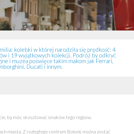
ilia: kolebki w której narodziła się prędkość: 4
w i 19 wyjątkowych kolekcji. Podróż by odkryć
jne i muzea poświęce takim makom jak Ferrari,
mborghini, Ducati i innym.
ście, by móc skosztować smaków tego regionu.
h miasta. Z rozległego centrum Bolonii, można zostać