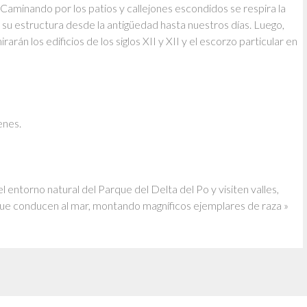
. Caminando por los patios y callejones escondidos se respira la
su estructura desde la antigüedad hasta nuestros días. Luego,
rán los edificios de los siglos XII y XII y el escorzo particular en
enes.
l entorno natural del Parque del Delta del Po y visiten valles,
que conducen al mar, montando magníficos ejemplares de raza »